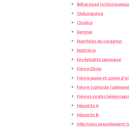
Bilharziose (schistosomia
Chikungunya
Choléra
Dengue
Diarrhées du voyageur
Diphtérie
Encéphalite japonaise
Fièvre Ebola
Fièvre jaune et zones d'
Fièvre typhoïde (salmonel
Fièvres virales hémorragi
Hépatite A
Hépatite B
Infections sexuellement t