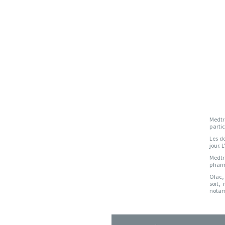
Medtr
partic
Les d
jour. 
Medtr
pharm
Ofac,
soit,
notamm